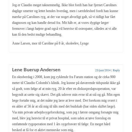
Jeg er Claudio meget taknemmelig. Ikke blot fordi han har fjernet Carolines
daglige smerter og lettet hendes hverdag, men i særdeleshed fordi han kunne
mærke på Carolines ryg, at der var noget alvorligt galt, så vi tidligt har fået
diagnosen og kan handle derud fra. Mit håb er, at vores dygtige læger
fremover i langt højere grad også vil henvise til osteopater, således at vi alle
kan få den bedst mulige behandling.
Anne Larsen, mor til Caroline på 8 år, skoleelev, Lynge
Lene Buerup Andersen
23/juni/2014
|
Reply
En oktoberdag i 2008, kom jeg cyklende fra Farum station og de cirka 900
meter til Claudio Colombi’s klinik. Jeg kunne på daværende tidspunkt ikke gå
så godt, som følge af at min ryg, 20 år efter en diskusprolapsoperation, var
begyndt at sætte sig skævt. Det gik udover min evne til at stå og gå. Min egen
læge fortalte mig, at det måtte jeg lære at leve med. Det forekom mig svært i
en alder af 56 år at slå mig til tåls med det budskab (har siden skiftet læge).
Via min private arbejdssygeforsikring, som jeg i første omgang forsøgte mig
med, blev jeg henvist til et privat hospital, som uden at tøve foreslog en
omfattende rygoperation med 1 års sygefravær til følge. En meget hård
besked at få for et aktivt menneske som mig.