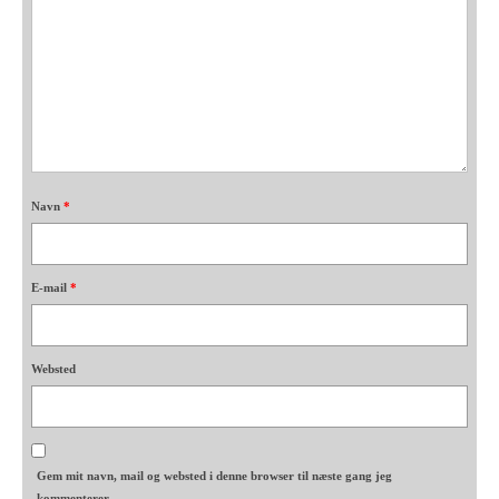
Navn
*
E-mail
*
Websted
Gem mit navn, mail og websted i denne browser til næste gang jeg
kommenterer.