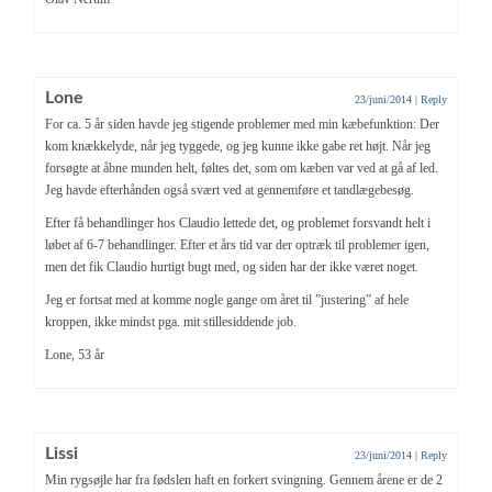
Lone
23/juni/2014
|
Reply
For ca. 5 år siden havde jeg stigende problemer med min kæbefunktion: Der
kom knækkelyde, når jeg tyggede, og jeg kunne ikke gabe ret højt. Når jeg
forsøgte at åbne munden helt, føltes det, som om kæben var ved at gå af led.
Jeg havde efterhånden også svært ved at gennemføre et tandlægebesøg.
Efter få behandlinger hos Claudio lettede det, og problemet forsvandt helt i
løbet af 6-7 behandlinger. Efter et års tid var der optræk til problemer igen,
men det fik Claudio hurtigt bugt med, og siden har der ikke været noget.
Jeg er fortsat med at komme nogle gange om året til ”justering” af hele
kroppen, ikke mindst pga. mit stillesiddende job.
Lone, 53 år
Lissi
23/juni/2014
|
Reply
Min rygsøjle har fra fødslen haft en forkert svingning. Gennem årene er de 2