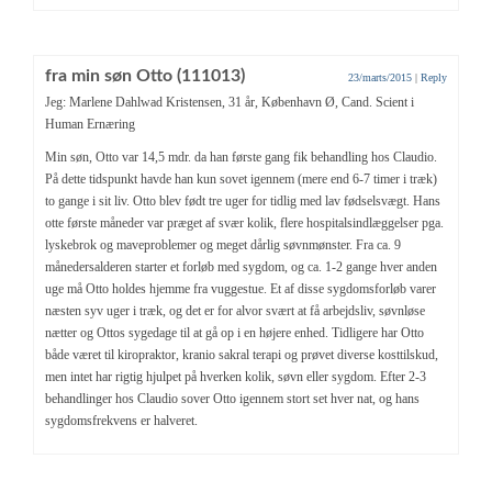
fra min søn Otto (111013)
23/marts/2015
|
Reply
Jeg: Marlene Dahlwad Kristensen, 31 år, København Ø, Cand. Scient i
Human Ernæring
Min søn, Otto var 14,5 mdr. da han første gang fik behandling hos Claudio.
På dette tidspunkt havde han kun sovet igennem (mere end 6-7 timer i træk)
to gange i sit liv. Otto blev født tre uger for tidlig med lav fødselsvægt. Hans
otte første måneder var præget af svær kolik, flere hospitalsindlæggelser pga.
lyskebrok og maveproblemer og meget dårlig søvnmønster. Fra ca. 9
månedersalderen starter et forløb med sygdom, og ca. 1-2 gange hver anden
uge må Otto holdes hjemme fra vuggestue. Et af disse sygdomsforløb varer
næsten syv uger i træk, og det er for alvor svært at få arbejdsliv, søvnløse
nætter og Ottos sygedage til at gå op i en højere enhed. Tidligere har Otto
både været til kiropraktor, kranio sakral terapi og prøvet diverse kosttilskud,
men intet har rigtig hjulpet på hverken kolik, søvn eller sygdom. Efter 2-3
behandlinger hos Claudio sover Otto igennem stort set hver nat, og hans
sygdomsfrekvens er halveret.