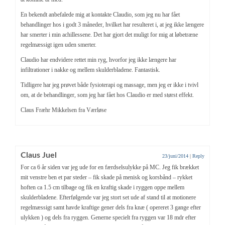
En bekendt anbefalede mig at kontakte Claudio, som jeg nu har fået
behandlinger hos i godt 3 måneder, hvilket har resulteret i, at jeg ikke længere
har smerter i min achillessene. Det har gjort det muligt for mig at løbetræne
regelmæssigt igen uden smerter.
Claudio har endvidere rettet min ryg, hvorfor jeg ikke længere har
infiltrationer i nakke og mellem skulderbladene. Fantastisk.
Tidligere har jeg prøvet både fysioterapi og massage, men jeg er ikke i tvivl
om, at de behandlinger, som jeg har fået hos Claudio er med størst effekt.
Claus Fræhr Mikkelsen fra Værløse
Claus Juel
23/juni/2014
|
Reply
For ca 6 år siden var jeg ude for en færdselsulykke på MC. Jeg fik brækket
mit venstre ben et par steder – fik skade på menisk og korsbånd – rykket
hoften ca 1.5 cm tilbage og fik en kraftig skade i ryggen oppe mellem
skulderbladene. Efterfølgende var jeg stort set ude af stand til at motionere
regelmæssigt samt havde kraftige gener dels fra knæ ( opereret 3 gange efter
ulykken ) og dels fra ryggen. Generne specielt fra ryggen var 18 mdr efter