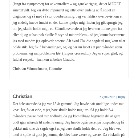
(langt fra symptomet) for at kontrollere – og ganske rigtigt, det er MEGET
smertefyldt. Jeg var dybt imponeret og lettet over endelig at få stillet en
diagnose, og så med så stor overbevisning. Jeg var faktisk overbevist om at
jeg endelig havde fundet en der kunne hjælpe mig. Inden jeg gik spurgte jeg
om jeg skulle holde mig i ro. Claudio svarede at jeg hverken kunne gøre fra
eller til, og at han nok skulle få styr på mit problem – så jeg kunne bare træne
løs med mindre jeg oplevede smerte. Alt hvad Claudio sagde til mig kom til at
holde stik. Jeg fik 5 behandlinger, og jeg har nu løbet i et par måneder uden
problemer, og mit problem er løst (fingers crossed…). Jeg er super glad, og
fuld af respekt – kan kun anbefale Claudio.
Christian Wimmelmann, Gentofte
Christian
23/juni/2014
|
Reply
Det hele startede da jeg var 15 år gammel. Jeg havde haft ondt lige under mit
knæ. Jeg fik at vide, at jeg bare skulle holde mig i ro. Så jeg holdt 3-4
måneders pause med min fodbold, da jeg kom tilbage begyndte det at gøre
ondt igen allerede til anden træning. Jeg havde også været på hospitalet og få
tjekket mit knæ de sagde også at jeg bare skulle holde det i ro. Jeg blev ved
med at spille så godt jeg kunne, det blev bare værre og værre. Da vi skulle på