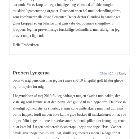
har ondt. Vores krop er meget intelligent og en enhed af både knogler,
muskler, ligamenter og organer. Osteopati er en hel unik behandlingsform,
som kombinerer alle disse elementer. Det er derfor Claudios behandlinger
giver kroppen ro og balance til at genskabe det optimale energiflow i
kroppen. Jeg har prøvet mange forskellige behandlere, men aldrig har jeg
prøvet noget lignende.
Helle Frederiksen
Preben Lyngeraa
23/juni/2014
|
Reply
Som 76 årig pensionist har jeg nu i mere end 10 år spillet golf til stor glæde
og fornøjelse for mig.
I begyndelsen af maj 2013 fik jeg pådraget mig en skade i min nakke, der
viste sig som lammelse af den nerve, der gik ud til min højre arm. Det blev så
alvorligt og med stærke smerter, at min kone måtte skære min mad ud i små
børne happer, fordi nerven ikke kunne give besked til muskulaturet om at yde
noget. Min læge ordinerede stærke smertestillende piller, der fratog mig retten
til at køre bil. Lægen ordinerede fysioterapi i højst otte dage. Hvis ikke det
havde givet noget positiv resultat, skulle jeg opereres inden 14 dage for at