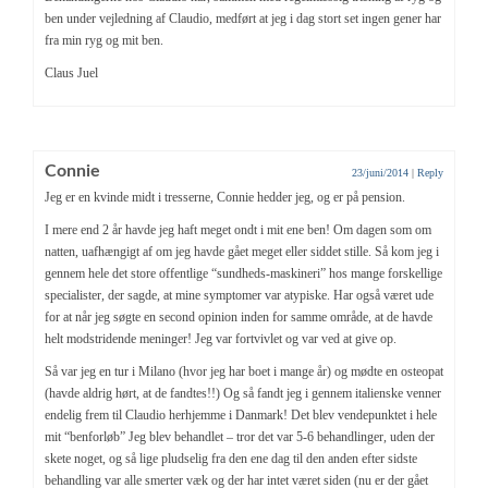
ben under vejledning af Claudio, medført at jeg i dag stort set ingen gener har
fra min ryg og mit ben.
Claus Juel
Connie
23/juni/2014
|
Reply
Jeg er en kvinde midt i tresserne, Connie hedder jeg, og er på pension.
I mere end 2 år havde jeg haft meget ondt i mit ene ben! Om dagen som om
natten, uafhængigt af om jeg havde gået meget eller siddet stille. Så kom jeg i
gennem hele det store offentlige “sundheds-maskineri” hos mange forskellige
specialister, der sagde, at mine symptomer var atypiske. Har også været ude
for at når jeg søgte en second opinion inden for samme område, at de havde
helt modstridende meninger! Jeg var fortvivlet og var ved at give op.
Så var jeg en tur i Milano (hvor jeg har boet i mange år) og mødte en osteopat
(havde aldrig hørt, at de fandtes!!) Og så fandt jeg i gennem italienske venner
endelig frem til Claudio herhjemme i Danmark! Det blev vendepunktet i hele
mit “benforløb” Jeg blev behandlet – tror det var 5-6 behandlinger, uden der
skete noget, og så lige pludselig fra den ene dag til den anden efter sidste
behandling var alle smerter væk og der har intet været siden (nu er der gået