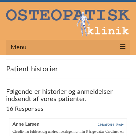
Menu
osteopati
Patient historier
Osteopati
Typiske behandlinger:
Følgende er historier og anmeldelser
indsendt af vores patienter.
teknikker
16 Responses
video
Anne Larsen
23/juni/2014
|
Reply
behandling
Claudio har fuldstændig ændret hverdagen for min 8 årige datter Caroline i en