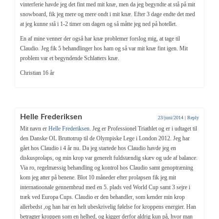
vinterferie havde jeg det fint med mit knæ, men da jeg begyndte at stå på mit
snowboard, fik jeg mere og mere ondt i mit knæ. Efter 3 dage endte det med
at jeg kunne stå i 1-2 timer om dagen og så måtte jeg ned på hotellet.
En af mine venner der også har knæ problemer forslog mig, at tage til
Claudio. Jeg fik 5 behandlinger hos ham og så var mit knæ fint igen. Mit
problem var et begyndende Schlatters knæ.
Christian 16 år
Helle Frederiksen
23/juni/2014
|
Reply
Mit navn er
Helle Frederiksen
. Jeg er Professionel Triathlet og er i udtaget til
den Danske OL Bruttotrup til de Olympiske Lege i London 2012. Jeg har
gået hos Claudio i 4 år nu. Da jeg startede hos Claudio havde jeg en
diskusprolaps, og min krop var generelt fuldstændig skæv og ude af balance.
Via ro, regelmæssig behandling og kontrol hos Claudio samt genoptræning
kom jeg atter på benene. Blot 10 måneder efter prolapsen fik jeg mit
internatioonale gennembrud med en 5. plads ved World Cup samt 3 sejre i
træk ved Europa Cups. Claudio er den behandler, som kender min krop
allerbedst ,og han har en helt ubeskrivelig følelse for kroppens energier. Han
betragter kroppen som en helhed, og kigger derfor aldrig kun på, hvor man