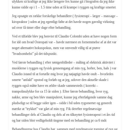
ulykken så kraftige at jeg ikke længere fex kunne gå i biografen da jeg ikke
kunne sidde op i 1 – 1.5 time uden at få krampe i ryggen og kraftige smerter.
Jeg opsøgte en række forskelige behandlere ( fysioterapi – læger – massage –
kiropraktor ) uden at jeg egentligt følte at det havde nogen gavnlig virkning
ud over få timer eller dage efter behandling.
Ved et tilfælde blev jeg henvist til Claudio Colombi uden at have nogen form
for idé om hvad Osteopati var – havde nærmest en fornemmelse af at det var
noget alternativt hokuspokus, men var omvendt villig til at prøve
“hvadsomhelst” på det tidspunkt.
Ved første behandling ( efter røntgenbilleder – måling af elektrisk aktivitet i
musklerne i ryggen og fysisk gennemgang af min ryg, hofter, ben, hals ) var
Claudio istand til at fortælle mig hvor jeg nøjagtigt havde ondt – hvorledes
smerte “anfald” opstod og forløb og at jeg, udover den aktuelle skade i
ryggen også måtte have en ældre skade sammesteds ( korrekt –
trampolinulykke for ca 15 år siden ). Efter første behandling, hvor ryg,
nakke, arme og ben blev manipuleret, kunne jeg efterfølgende samme dag
pludseligt se til begge sider igen – sidde i bil uden rygsmerter og generelt
mærke at “trykket” var gået af min ryg. Fik derefter regelmæssige
behandlinger dels af Claudio og dels af en tilknyttet fysioterapeut i et års tid
og har siden blot vedligeholdt tingene med en behandling pr ca 6 mdr.
Behandlngerne hos Claudio har, sammen med regelmæssig træning af ryg og