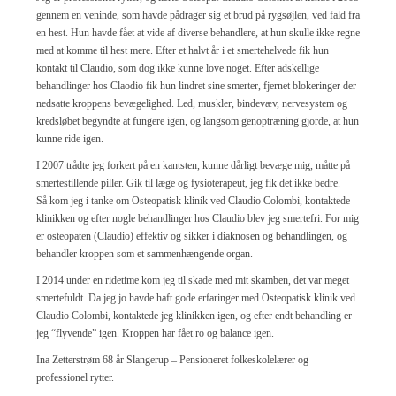
gennem en veninde, som havde pådrager sig et brud på rygsøjlen, ved fald fra
en hest. Hun havde fået at vide af diverse behandlere, at hun skulle ikke regne
med at komme til hest mere. Efter et halvt år i et smertehelvede fik hun
kontakt til Claudio, som dog ikke kunne love noget. Efter adskellige
behandlinger hos Claodio fik hun lindret sine smerter, fjernet blokeringer der
nedsatte kroppens bevægelighed. Led, muskler, bindevæv, nervesystem og
kredsløbet begyndte at fungere igen, og langsom genoptræning gjorde, at hun
kunne ride igen.
I 2007 trådte jeg forkert på en kantsten, kunne dårligt bevæge mig, måtte på
smertestillende piller. Gik til læge og fysioterapeut, jeg fik det ikke bedre.
Så kom jeg i tanke om Osteopatisk klinik ved Claudio Colombi, kontaktede
klinikken og efter nogle behandlinger hos Claudio blev jeg smertefri. For mig
er osteopaten (Claudio) effektiv og sikker i diaknosen og behandlingen, og
behandler kroppen som et sammenhængende organ.
I 2014 under en ridetime kom jeg til skade med mit skamben, det var meget
smertefuldt. Da jeg jo havde haft gode erfaringer med Osteopatisk klinik ved
Claudio Colombi, kontaktede jeg klinikken igen, og efter endt behandling er
jeg “flyvende” igen. Kroppen har fået ro og balance igen.
Ina Zetterstrøm 68 år Slangerup – Pensioneret folkeskolelærer og
professionel rytter.