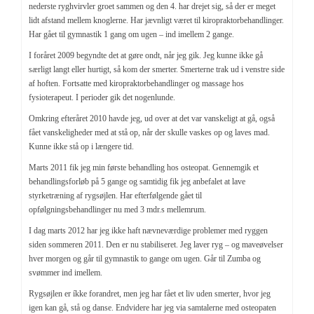
nederste ryghvirvler groet sammen og den 4. har drejet sig, så der er meget
lidt afstand mellem knoglerne. Har jævnligt været til kiropraktorbehandlinger.
Har gået til gymnastik 1 gang om ugen – ind imellem 2 gange.
I foråret 2009 begyndte det at gøre ondt, når jeg gik. Jeg kunne ikke gå
særligt langt eller hurtigt, så kom der smerter. Smerterne trak ud i venstre side
af hoften. Fortsatte med kiropraktorbehandlinger og massage hos
fysioterapeut. I perioder gik det nogenlunde.
Omkring efteråret 2010 havde jeg, ud over at det var vanskeligt at gå, også
fået vanskeligheder med at stå op, når der skulle vaskes op og laves mad.
Kunne ikke stå op i længere tid.
Marts 2011 fik jeg min første behandling hos osteopat. Gennemgik et
behandlingsforløb på 5 gange og samtidig fik jeg anbefalet at lave
styrketræning af rygsøjlen. Har efterfølgende gået til
opfølgningsbehandlinger nu med 3 mdr.s mellemrum.
I dag marts 2012 har jeg ikke haft nævneværdige problemer med ryggen
siden sommeren 2011. Den er nu stabiliseret. Jeg laver ryg – og maveøvelser
hver morgen og går til gymnastik to gange om ugen. Går til Zumba og
svømmer ind imellem.
Rygsøjlen er íkke forandret, men jeg har fået et liv uden smerter, hvor jeg
igen kan gå, stå og danse. Endvidere har jeg via samtalerne med osteopaten