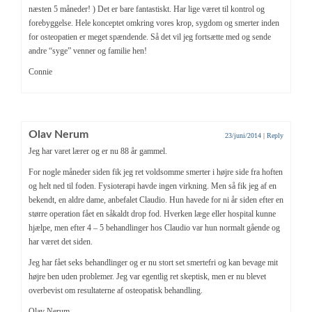
næsten 5 måneder! ) Det er bare fantastiskt. Har lige været til kontrol og
forebyggelse. Hele konceptet omkring vores krop, sygdom og smerter inden
for osteopatien er meget spændende. Så det vil jeg fortsætte med og sende
andre “syge” venner og familie hen!
Connie
Olav Nerum
23/juni/2014
|
Reply
Jeg har varet lærer og er nu 88 år gammel.
For nogle måneder siden fik jeg ret voldsomme smerter i højre side fra hoften
og helt ned til foden. Fysioterapi havde ingen virkning. Men så fik jeg af en
bekendt, en aldre dame, anbefalet Claudio. Hun havede for ni år siden efter en
større operation fået en såkaldt drop fod. Hverken læge eller hospital kunne
hjælpe, men efter 4 – 5 behandlinger hos Claudio var hun normalt gående og
har været det siden.
Jeg har fået seks behandlinger og er nu stort set smertefri og kan bevage mit
højre ben uden problemer. Jeg var egentlig ret skeptisk, men er nu blevet
overbevist om resultaterne af osteopatisk behandling.
Olav Nerum