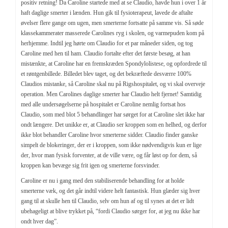
positiv retning! Da Caroline startede med at se Claudio, havde hun i over 1 år
behandlingsplan
haft daglige smerter i lænden. Hun gik til fysioterapeut, lavede de aftalte
øvelser flere gange om ugen, men smerterne fortsatte på samme vis. Så søde
hovedpine og migræne
klassekammerater masserede Carolines ryg i skolen, og varmepuden kom på
herhjemme. Indtil jeg hørte om Claudio for et par måneder siden, og tog
for børn
Caroline med hen til ham. Claudio fortalte efter det første besøg, at han
mistænkte, at Caroline har en fremskræden Spondylolistese, og opfordrede til
priser
et røntgenbillede. Billedet blev taget, og det bekræftede desværre 100%
Claudios mistanke, så Caroline skal nu på Rigshospitalet, og vi skal overveje
priser
operation. Men Carolines daglige smerter har Claudio helt fjernet! Samtidig
med alle undersøgelserne på hospitalet er Caroline nemlig fortsat hos
patient historier
Claudio, som med blot 5 behandlinger har sørget for at Caroline slet ikke har
ondt længere. Det unikke er, at Claudio ser kroppen som en helhed, og derfor
artikel
ikke blot behandler Caroline hvor smerterne sidder. Claudio finder ganske
simpelt de blokeringer, der er i kroppen, som ikke nødvendigvis kun er lige
spørgsmål/svar
der, hvor man fysisk forventer, at de ville være, og får løst op for dem, så
kroppen kan bevæge sig frit igen og smerterne forsvinder.
om os
Caroline er nu i gang med den stabiliserende behandling for at holde
smerterne væk, og det går indtil videre helt fantastisk. Hun glæder sig hver
Osteopat Claudio Colombi
gang til at skulle hen til Claudio, selv om hun af og til synes at det er lidt
ubehageligt at blive trykket på, “fordi Claudio sørger for, at jeg nu ikke har
kontakt
ondt hver dag”.