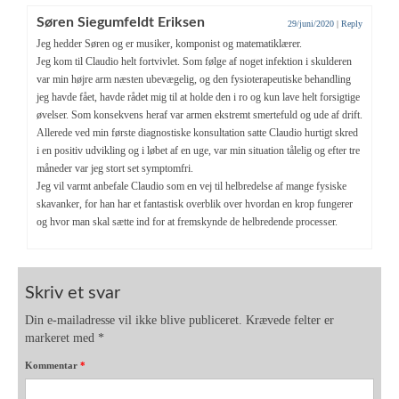
Søren Siegumfeldt Eriksen
29/juni/2020
|
Reply
Jeg hedder Søren og er musiker, komponist og matematiklærer.
Jeg kom til Claudio helt fortvivlet. Som følge af noget infektion i skulderen
var min højre arm næsten ubevægelig, og den fysioterapeutiske behandling
jeg havde fået, havde rådet mig til at holde den i ro og kun lave helt forsigtige
øvelser. Som konsekvens heraf var armen ekstremt smertefuld og ude af drift.
Allerede ved min første diagnostiske konsultation satte Claudio hurtigt skred
i en positiv udvikling og i løbet af en uge, var min situation tålelig og efter tre
måneder var jeg stort set symptomfri.
Jeg vil varmt anbefale Claudio som en vej til helbredelse af mange fysiske
skavanker, for han har et fantastisk overblik over hvordan en krop fungerer
og hvor man skal sætte ind for at fremskynde de helbredende processer.
Skriv et svar
Din e-mailadresse vil ikke blive publiceret.
Krævede felter er
markeret med
*
Kommentar
*