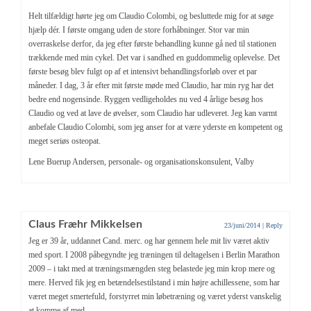
Helt tilfældigt hørte jeg om Claudio Colombi, og besluttede mig for at søge
hjælp dér. I første omgang uden de store forhåbninger. Stor var min
overraskelse derfor, da jeg efter første behandling kunne gå ned til stationen
trækkende med min cykel. Det var i sandhed en guddommelig oplevelse. Det
første besøg blev fulgt op af et intensivt behandlingsforløb over et par
måneder. I dag, 3 år efter mit første møde med Claudio, har min ryg har det
bedre end nogensinde. Ryggen vedligeholdes nu ved 4 årlige besøg hos
Claudio og ved at lave de øvelser, som Claudio har udleveret. Jeg kan varmt
anbefale Claudio Colombi, som jeg anser for at være yderste en kompetent og
meget seriøs osteopat.
Lene Buerup Andersen, personale- og organisationskonsulent, Valby
Claus Fræhr Mikkelsen
23/juni/2014
|
Reply
Jeg er 39 år, uddannet Cand. merc. og har gennem hele mit liv været aktiv
med sport. I 2008 påbegyndte jeg træningen til deltagelsen i Berlin Marathon
2009 – i takt med at træningsmængden steg belastede jeg min krop mere og
mere. Herved fik jeg en betændelsestilstand i min højre achillessene, som har
været meget smertefuld, forstyrret min løbetræning og været yderst vanskelig
at komme af med.