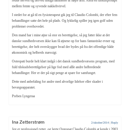
redde nerven og derved undgå lammelse af højre arm. Altså en diskusprolaps
mellem femte og syvende nakkehvirvel.
I stedet for at gå til en fysioterapeut gik jeg til Claudio Colombi, der efter fem
behandlinger satte det hele på plads. Og lykkelig spiller jeg igen golf uden
problemer overhovedet.
Den mand har i mine øjne så stor en berettigelse, så jeg fatter ikke at det
danske sundhedsvæsen ikke kan få øjnene op for hans fantastiske evner og
berettigelse, der helt overskygger hvad der bydes på fra det offentlige både
økonomisk og helbreds mæssigt.
Osteopati burde helt klart indgå i det dansk sundhedsvæsens program, med
fuld tilskudsberettilgelser på lige fod med allle andre helbredende
behandlinger. Her er der på sigt penge at spare for samfunget.
Dette med anbefaling for andre med alvorlige lidelser eller skader i
bevægeapparatet.
Preben Lyngeraa
Ina Zetterstrøm
2/oktober/2014
|
Reply
Jeg er professionel rytter, og lærte Osteopat Claudio Colombi at kende i 2003