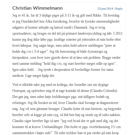
Christian Wimmelmann
23/juni/2014
|
Reply
Jeg er 41 år, far til 3 dejlige piger på 3-11 år og gift med Rikke. Til hverdag
er jeg Områdechef hos Alka forsikring, hvorfor de fysiske omstændigheder
udgøres af kontor arbejde og kørsel rundt i Danmark. Jeg er ivrig
sportsudøver, og bruger en del tid på primært landevejscykling og løb. I 2011
kunne jeg dog ikke løbe pga. kraftige smerter på ydersiden af min hofte efter
hvert løbepas. Jeg søgte læge, men uden held udover meldingen “prøv at
holde dig i ro i 3-4 uger”. Jeg fik henvisning til både fysioterapi og
kiropraktor, som hver især gjorde deres til at løse mit problem. Begge steder
med samme melding “hold dig i ro, og start herefter meget stille op igen”.
Igen uden held… Jeg tyede i desperation til forskellige former for natur
medicin. Lige meget hjalp det.
Ved et tilfælde taler jeg med en kollega, der fortæller om sin dygtige
Osteopat, og opfordrer mig til at tage kontakt til denne (Claudio Colombi).
Det gør jeg, men uden høje forhåbninger pga. mit tidligere forløb og
erfaringer. Jeg får booket en tid, hvor Claudio skal forsøge at diagnosticere
mig. Jeg vil sent glemme besøget. Claudio lytter til min historie, og begynder
herefter selv at kigge på min ryg, så lidt ben bøj og stræk og til sidst nakken.
Claudio siger herefter lige så tørt: “jeg ved hvad der er galt med dig, og det
kommer til at kræve 5 behandlinger. Din hofte er pga. overbelastning 1½ cm.
sammentrukket i højre side”. Til sidst trykker han et par steder på min krop