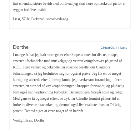
fået en endnu større bevidsthed om hvad jeg skal være opmærksom på for at
ryggen forbliver stabil.
Lissi, 57 år, Birkerød, socialpædagog
Dorthe
23/juni/2014
|
Reply
I mange år har jeg haft store gener efter 3 operationer for discusprolaps,
smerter i forbindelse med muskelgigt og vejrtrækningsbesvær på grund af
KOL. Flere venner og bekendte har rosende berettet om Claudio’s
behandlinger, så jeg besluttede mig for også at prøve. Jeg fik en tid meget
hurtigt, og allerede efter 2. besøg kunne jeg mærke stor forandring – færre
smerter, en stor del af væskeophobningen i kroppen forsvandt, og pludselig
blev også min vejrtrækning forbedret. Behandlingen foregår stille og roligt.
Med ganske få og meget effektive tryk har Claudio formået på kort tid at
forbedre diverse skavanker, og dermed også livskvaliteten hos en 74-årig
patient. Det må siges at være noget af en bedrift.
Venlig hilsen, Dorthe